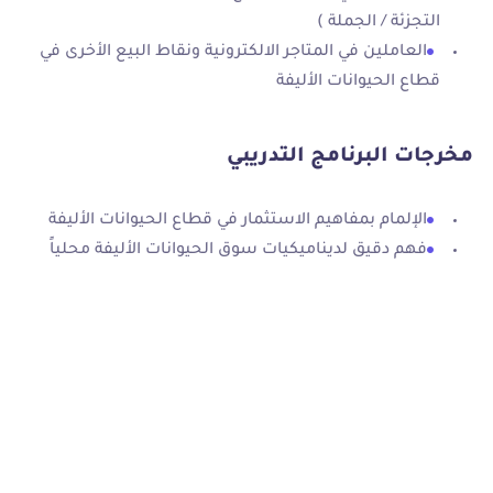
التجزئة / الجملة )
العاملين في المتاجر الالكترونية ونقاط البيع الأخرى في
قطاع الحيوانات الأليفة
مخرجات البرنامج التدريبي
الإلمام بمفاهيم الاستثمار في قطاع الحيوانات الأليفة
فهم دقيق لديناميكيات سوق الحيوانات الأليفة محلياً
وعالمياً
فهم شامل للتحديات والاتجاهات الحديثة للاستثمار في
القطاع
اكتساب المهارات اللازمة لتحليل البيانات والأبحاث
وايجاد الفرص الاستثمارية المتاحة
التزود بالمعرفة والأدوات اللازمة لتقييم الجوانب المالية
والاقتصادية للاستثمار في القطاع
تطوير مهارات إدارة الأعمال وفهم الجوانب التشريعية